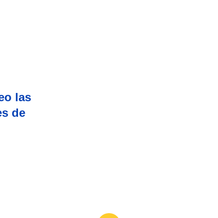
eo las
es de