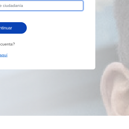
tinuar
 cuenta?
 aquí